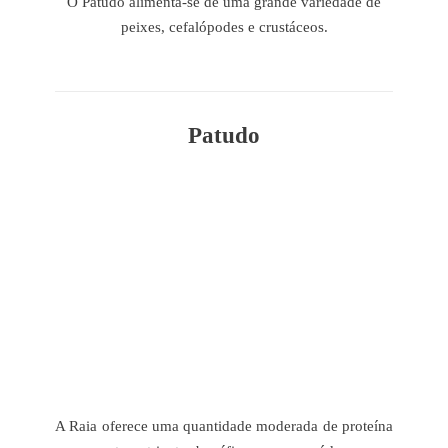
O Patudo alimenta-se de uma grande variedade de
peixes, cefalópodes e crustáceos.
Patudo
A Raia oferece uma quantidade moderada de proteína