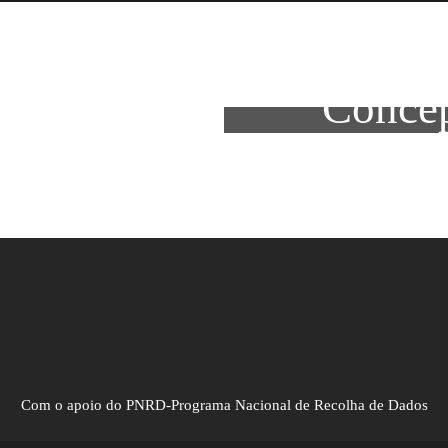
Khaki – P
Concep
Com o apoio do PNRD-Programa Nacional de Recolha de Dados