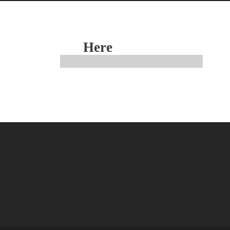
Custom
Content
Here
See below for big
content place
SOME ACTION