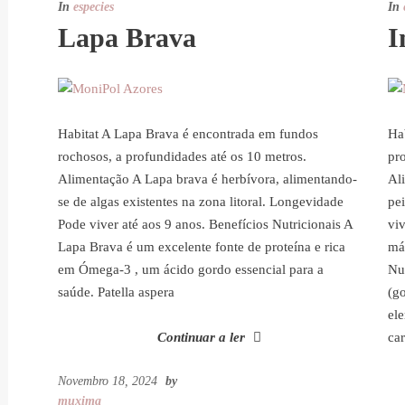
In
especies
In
Lapa Brava
I
Habitat A Lapa Brava é encontrada em fundos
Ha
rochosos, a profundidades até os 10 metros.
pr
Alimentação A Lapa brava é herbívora, alimentando-
Al
se de algas existentes na zona litoral. Longevidade
pe
Pode viver até aos 9 anos. Benefícios Nutricionais A
vi
Lapa Brava é um excelente fonte de proteína e rica
má
em Ómega-3 , um ácido gordo essencial para a
Nu
saúde. Patella aspera
(g
el
Continuar a ler
ca
Novembro 18, 2024
by
muxima