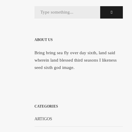
ABOUT US
Bring bring sea fly over day sixth, land said
wherein land blessed third seasons I likeness
seed sixth god image.
CATEGORIES
ARTIGOS