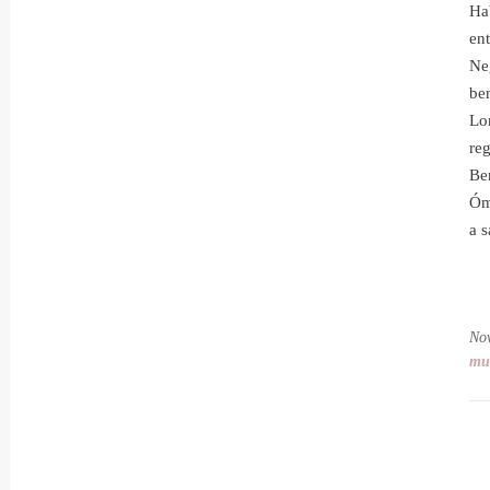
Ha
en
Ne
be
Lo
re
Be
Óm
a 
No
mu