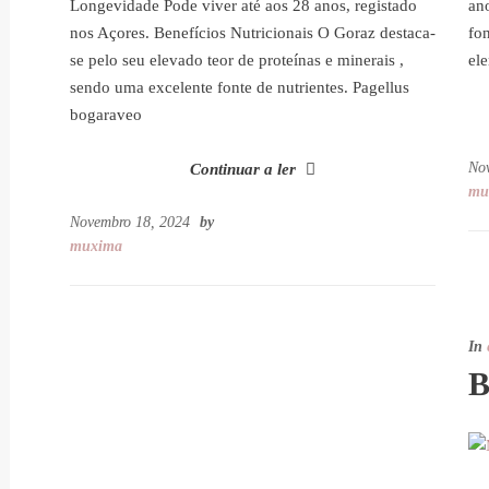
Longevidade Pode viver até aos 28 anos, registado
an
nos Açores. Benefícios Nutricionais O Goraz destaca-
fo
se pelo seu elevado teor de proteínas e minerais ,
el
sendo uma excelente fonte de nutrientes. Pagellus
bogaraveo
No
Continuar a ler
mu
Novembro 18, 2024
by
muxima
In
B