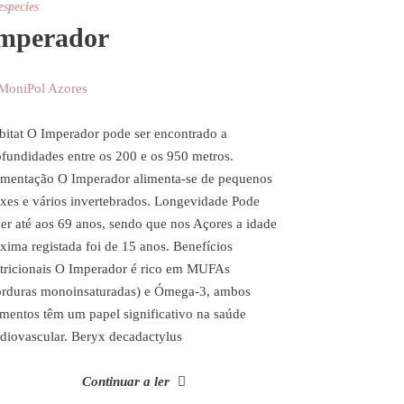
especies
mperador
bitat O Imperador pode ser encontrado a
ofundidades entre os 200 e os 950 metros.
imentação O Imperador alimenta-se de pequenos
ixes e vários invertebrados. Longevidade Pode
ver até aos 69 anos, sendo que nos Açores a idade
xima registada foi de 15 anos. Benefícios
tricionais O Imperador é rico em MUFAs
orduras monoinsaturadas) e Ómega-3, ambos
ementos têm um papel significativo na saúde
rdiovascular. Beryx decadactylus
Continuar a ler