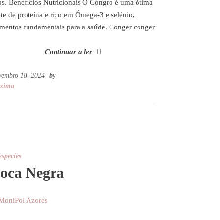
os. Benefícios Nutricionais O Congro é uma ótima
nte de proteína e rico em Ómega-3 e selénio,
ementos fundamentais para a saúde. Conger conger
Continuar a ler
vembro 18, 2024
by
xima
especies
oca Negra