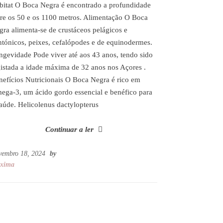
bitat O Boca Negra é encontrado a profundidade
tre os 50 e os 1100 metros. Alimentação O Boca
gra alimenta-se de crustáceos pelágicos e
ntónicos, peixes, cefalópodes e de equinodermes.
ngevidade Pode viver até aos 43 anos, tendo sido
gistada a idade máxima de 32 anos nos Açores .
nefícios Nutricionais O Boca Negra é rico em
ega-3, um ácido gordo essencial e benéfico para
saúde. Helicolenus dactylopterus
Continuar a ler
vembro 18, 2024
by
xima