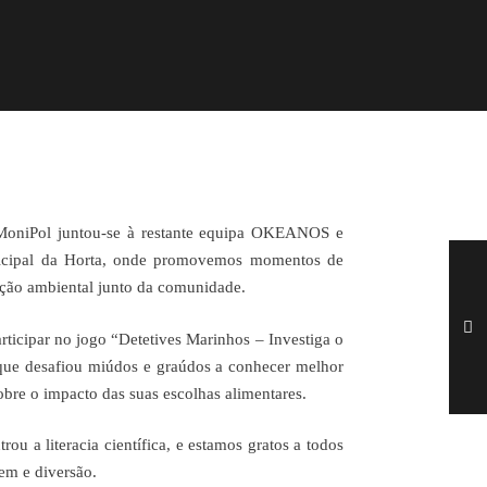
MoniPol juntou-se à restante equipa OKEANOS e
icipal da Horta, onde promovemos momentos de
zação ambiental junto da comunidade.
ticipar no jogo “Detetives Marinhos – Investiga o
 que desafiou miúdos e graúdos a conhecer melhor
obre o impacto das suas escolhas alimentares.
ou a literacia científica, e estamos gratos a todos
em e diversão.